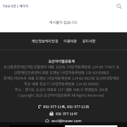
Total 0건
1 페이지
게시물이 없습니다.
개인정보처리방침
이용약관
공지사항
오산아이엘공동체
오산중증장애인자립생활센터 대표 오은숙 (사업자등록번호 124-82-77437) 오
산장애인인권센터 대표 강경남 (사업자등록번호 135-82-85882)
장애인극단녹두 대표 강경남 (사업자등록번호 124-82-98276) 오산씨앗장애인
학교 대표 장순기 (사업자등록번호 124-82-83905)
주소 : 경기도 오산시 대호로 157 (궐동 608-5) 명문빌딩 201호
Copyright 2023 오산아이엘공동체 All Rights Reserved.
031-377-1145, 031-377-1135
031-377-1147
oscil@naver.com