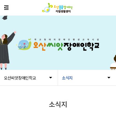
오산씨앗장애인학교
소식지
소식지