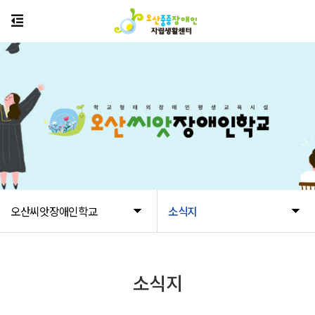
오산씨앗장애인학교
소식지
소식지