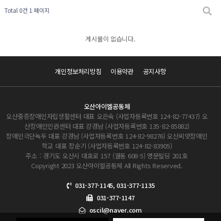
Total 0건
1 페이지
게시물이 없습니다.
개인정보처리방침
이용약관
공지사항
오산아이엘공동체
오산중증장애인자립생활센터 대표 오은숙 (사업자등록번호 124-82-77437) 오
산장애인인권센터 대표 강경남 (사업자등록번호 135-82-85882)
장애인극단녹두 대표 강경남 (사업자등록번호 124-82-98276) 오산씨앗장애인
학교 대표 장순기 (사업자등록번호 124-82-83905)
주소 : 경기도 오산시 대호로 157 (궐동 608-5) 명문빌딩 201호
Copyright 2023 오산아이엘공동체 All Rights Reserved.
031-377-1145, 031-377-1135
031-377-1147
oscil@naver.com