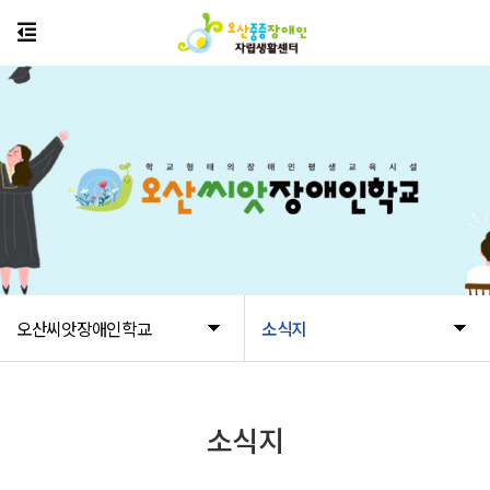
오산씨앗장애인학교
소식지
소식지