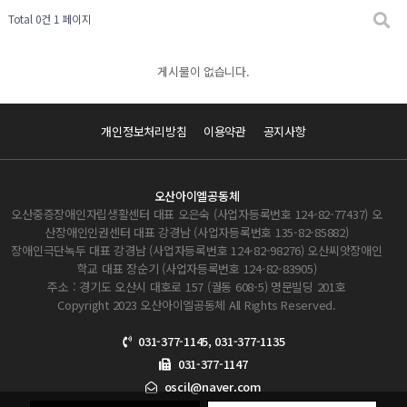
Total 0건
1 페이지
게시물이 없습니다.
개인정보처리방침
이용약관
공지사항
오산아이엘공동체
오산중증장애인자립생활센터 대표 오은숙 (사업자등록번호 124-82-77437) 오
산장애인인권센터 대표 강경남 (사업자등록번호 135-82-85882)
장애인극단녹두 대표 강경남 (사업자등록번호 124-82-98276) 오산씨앗장애인
학교 대표 장순기 (사업자등록번호 124-82-83905)
주소 : 경기도 오산시 대호로 157 (궐동 608-5) 명문빌딩 201호
Copyright 2023 오산아이엘공동체 All Rights Reserved.
031-377-1145, 031-377-1135
031-377-1147
oscil@naver.com