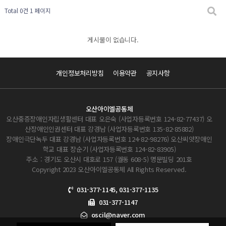
Total 0건
1 페이지
게시물이 없습니다.
개인정보처리방침
이용약관
공지사항
오산아이엘공동체
오산중증장애인자립생활센터 대표 오은숙 (사업자등록번호 124-82-77437) 오
산장애인인권센터 대표 강경남 (사업자등록번호 135-82-85882)
장애인극단녹두 대표 강경남 (사업자등록번호 124-82-98276) 오산씨앗장애인
학교 대표 장순기 (사업자등록번호 124-82-83905)
주소 : 경기도 오산시 대호로 157 (궐동 608-5) 명문빌딩 201호
Copyright 2023 오산아이엘공동체 All Rights Reserved.
031-377-1145, 031-377-1135
031-377-1147
oscil@naver.com