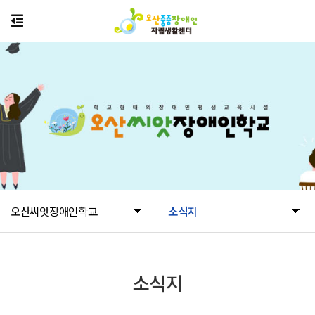
오산씨앗장애인학교
소식지
소식지