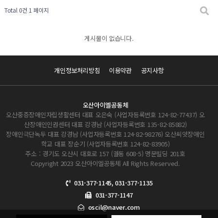
Total 0건
1 페이지
게시물이 없습니다.
개인정보처리방침
이용약관
공지사항
오산아이엘공동체
오산중증장애인자립생활센터 대표 오은숙 (사업자등록번호 124-82-77437) 오
산장애인인권센터 대표 강경남 (사업자등록번호 135-82-85882)
장애인극단녹두 대표 강경남 (사업자등록번호 124-82-98276) 오산씨앗장애인
학교 대표 장순기 (사업자등록번호 124-82-83905)
주소 : 경기도 오산시 대호로 157 (궐동 608-5) 명문빌딩 201호
Copyright 2023 오산아이엘공동체 All Rights Reserved.
031-377-1145, 031-377-1135
031-377-1147
oscil@naver.com