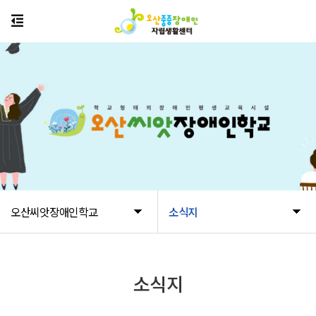
오산씨앗장애인학교
소식지
소식지