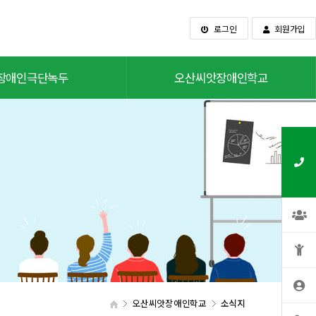
로그인
회원가입
장애인극단녹두
오산씨앗장애인학교
오산씨앗장애인학교
소식지