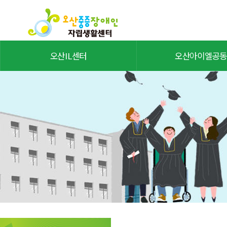
오산IL센터
오산아이엘공동