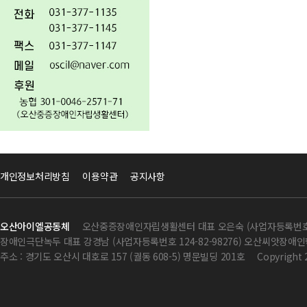
개인정보처리방침
이용약관
공지사항
오산아이엘공동체
오산중증장애인자립생활센터 대표 오은숙 (사업자등록번호 124
장애인극단녹두 대표 강경남 (사업자등록번호 124-82-98276) 오산씨앗장애인학
주소 : 경기도 오산시 대호로 157 (궐동 608-5) 명문빌딩 201호
Copyright