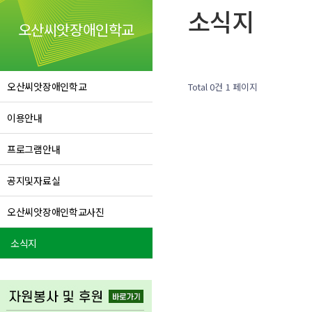
소식지
오산씨앗장애인학교
오산씨앗장애인학교
Total 0건
1 페이지
이용안내
프로그램안내
공지및자료실
오산씨앗장애인학교사진
소식지