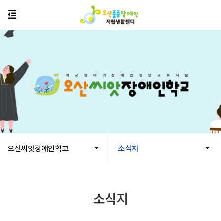
오산씨앗장애인학교
소식지
소식지