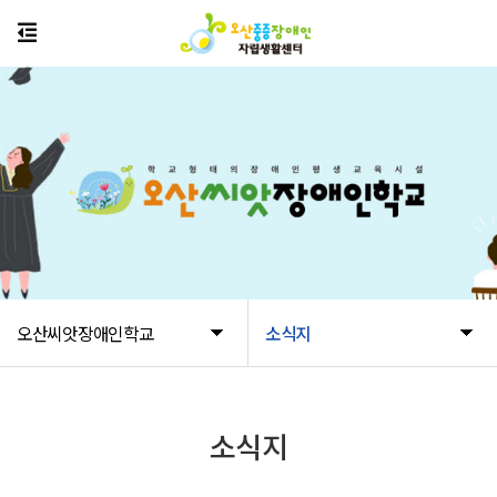
오산씨앗장애인학교
소식지
소식지