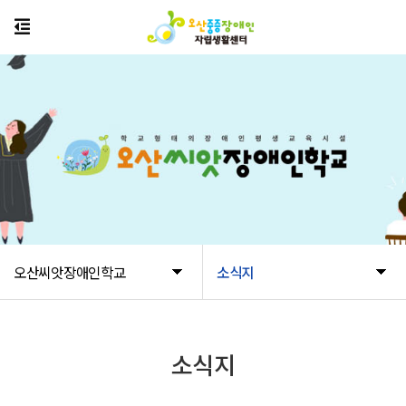
오산씨앗장애인학교
소식지
소식지