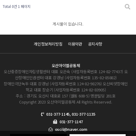
Total 0건
1 페이지
게시물이 없습니다.
개인정보처리방침
이용약관
공지사항
오산아이엘공동체
오산중증장애인자립생활센터 대표 오은숙 (사업자등록번호 124-82-77437) 오
산장애인인권센터 대표 강경남 (사업자등록번호 135-82-85882)
장애인극단녹두 대표 강경남 (사업자등록번호 124-82-98276) 오산씨앗장애인
학교 대표 장순기 (사업자등록번호 124-82-83905)
주소 : 경기도 오산시 대호로 157 (궐동 608-5) 명문빌딩 201호
Copyright 2023 오산아이엘공동체 All Rights Reserved.
031-377-1145, 031-377-1135
031-377-1147
oscil@naver.com