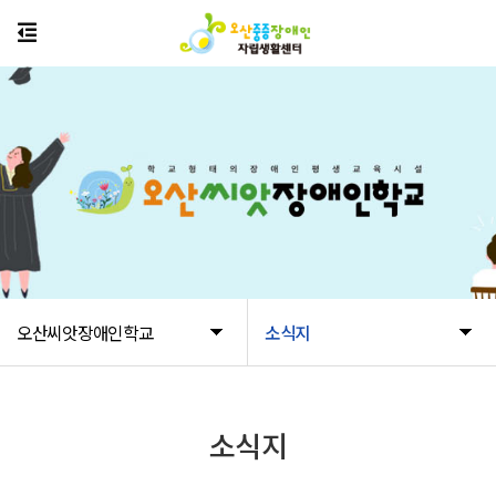
오산씨앗장애인학교
소식지
소식지