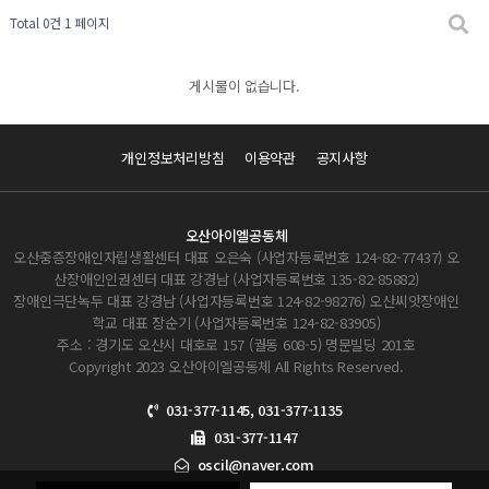
Total 0건
1 페이지
게시물이 없습니다.
개인정보처리방침
이용약관
공지사항
오산아이엘공동체
오산중증장애인자립생활센터 대표 오은숙 (사업자등록번호 124-82-77437) 오
산장애인인권센터 대표 강경남 (사업자등록번호 135-82-85882)
장애인극단녹두 대표 강경남 (사업자등록번호 124-82-98276) 오산씨앗장애인
학교 대표 장순기 (사업자등록번호 124-82-83905)
주소 : 경기도 오산시 대호로 157 (궐동 608-5) 명문빌딩 201호
Copyright 2023 오산아이엘공동체 All Rights Reserved.
031-377-1145, 031-377-1135
031-377-1147
oscil@naver.com