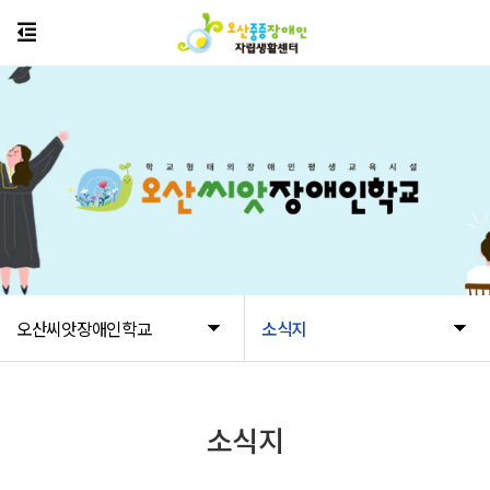
오산씨앗장애인학교
소식지
소식지