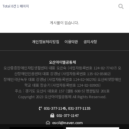
Total 0건
1 페이지
게시물이 없습니다.
개인정보처리방침
이용약관
공지사항
오산아이엘공동체
오산중증장애인자립생활센터 대표 오은숙 (사업자등록번호 124-82-77437) 오
산장애인인권센터 대표 강경남 (사업자등록번호 135-82-85882)
장애인극단녹두 대표 강경남 (사업자등록번호 124-82-98276) 오산씨앗장애인
학교 대표 장순기 (사업자등록번호 124-82-83905)
주소 : 경기도 오산시 대호로 157 (궐동 608-5) 명문빌딩 201호
Copyright 2023 오산아이엘공동체 All Rights Reserved.
031-377-1145, 031-377-1135
031-377-1147
oscil@naver.com