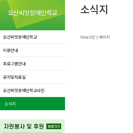
소식지
오산씨앗장애인학교
오산씨앗장애인학교
Total 0건
1 페이지
이용안내
프로그램안내
공지및자료실
오산씨앗장애인학교사진
소식지