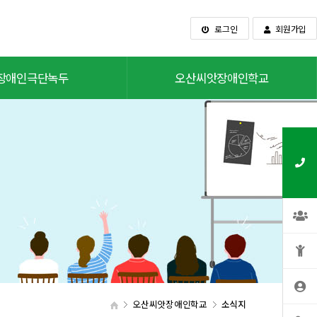
로그인
회원가입
장애인극단녹두
오산씨앗장애인학교
오산씨앗장애인학교
소식지