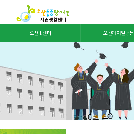
오산IL센터
오산아이엘공동