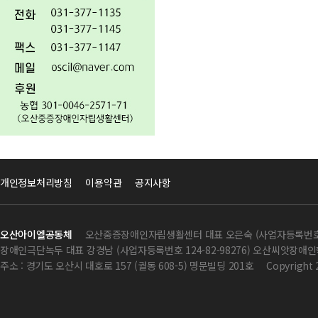
개인정보처리방침
이용약관
공지사항
오산아이엘공동체
오산중증장애인자립생활센터 대표 오은숙 (사업자등록번호 124
장애인극단녹두 대표 강경남 (사업자등록번호 124-82-98276) 오산씨앗장애인학
주소 : 경기도 오산시 대호로 157 (궐동 608-5) 명문빌딩 201호
Copyright