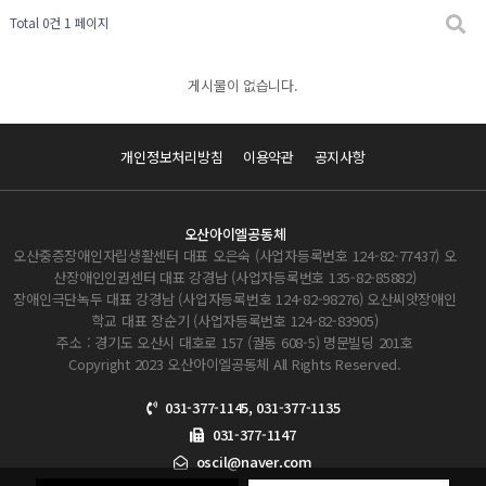
Total 0건
1 페이지
게시물이 없습니다.
개인정보처리방침
이용약관
공지사항
오산아이엘공동체
오산중증장애인자립생활센터 대표 오은숙 (사업자등록번호 124-82-77437) 오
산장애인인권센터 대표 강경남 (사업자등록번호 135-82-85882)
장애인극단녹두 대표 강경남 (사업자등록번호 124-82-98276) 오산씨앗장애인
학교 대표 장순기 (사업자등록번호 124-82-83905)
주소 : 경기도 오산시 대호로 157 (궐동 608-5) 명문빌딩 201호
Copyright 2023 오산아이엘공동체 All Rights Reserved.
031-377-1145, 031-377-1135
031-377-1147
oscil@naver.com