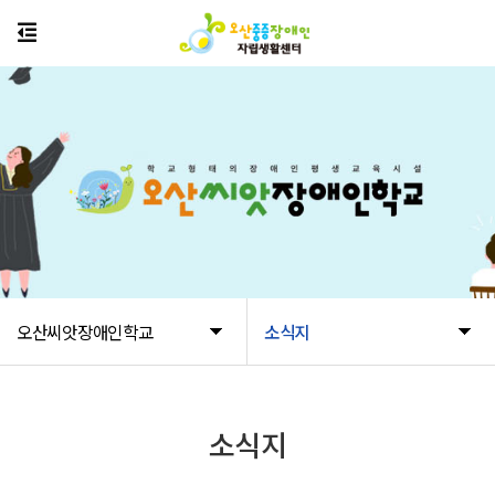
오산씨앗장애인학교
소식지
소식지