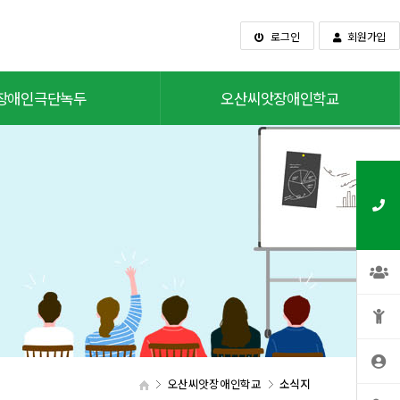
로그인
회원가입
장애인극단녹두
오산씨앗장애인학교
오산씨앗장애인학교
소식지