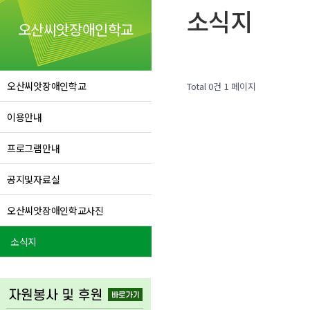
소식지
오산씨앗장애인학교
오산씨앗장애인학교
Total 0건
1 페이지
이용안내
프로그램안내
공지및자료실
오산씨앗장애인학교사진
소식지