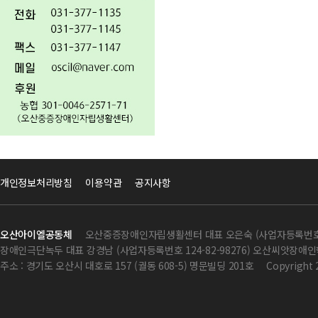
개인정보처리방침
이용약관
공지사항
오산아이엘공동체
오산중증장애인자립생활센터 대표 오은숙 (사업자등록번호 124
장애인극단녹두 대표 강경남 (사업자등록번호 124-82-98276) 오산씨앗장애인학
주소 : 경기도 오산시 대호로 157 (궐동 608-5) 명문빌딩 201호
Copyright