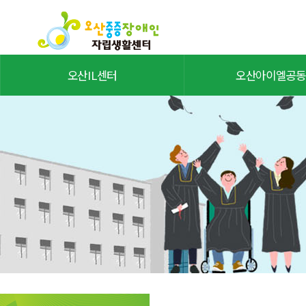
오산IL센터
오산아이엘공동