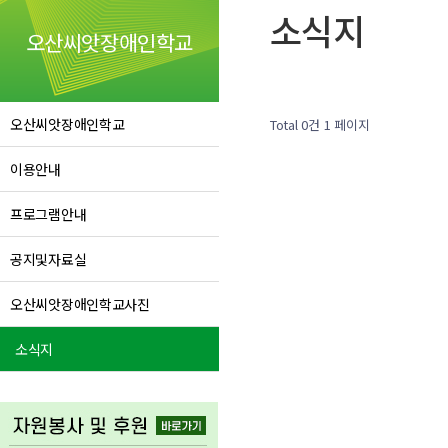
소식지
오산씨앗장애인학교
오산씨앗장애인학교
Total 0건
1 페이지
이용안내
프로그램안내
공지및자료실
오산씨앗장애인학교사진
소식지