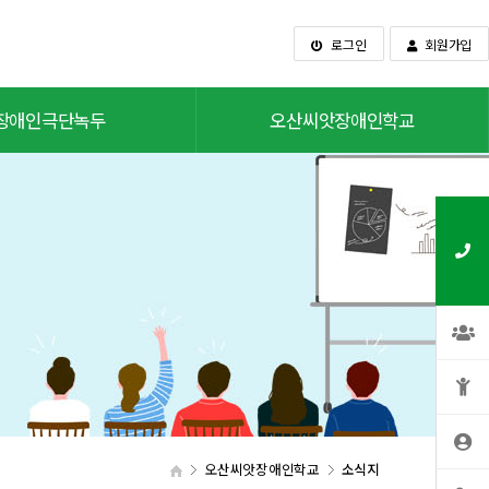
로그인
회원가입
장애인극단녹두
오산씨앗장애인학교
오산씨앗장애인학교
소식지