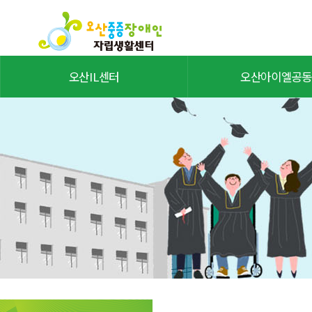
오산IL센터
오산아이엘공동