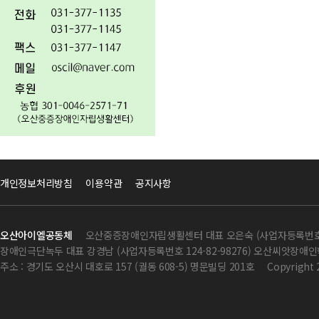
개인정보처리방침
이용약관
공지사항
오산아이엘공동체
오산중증장애인자립생활센터 대표 오은숙 (사업자등록번호 124
장애인극단녹두 대표 강경남 (사업자등록번호 124-82-98276) 오산씨앗장애인학
주소 : 경기도 오산시 대호로 157 (궐동 608-5) 명문빌딩 201호
Copyright