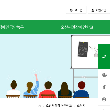
로그인
회원가입
장애인극단녹두
오산씨앗장애인학교
오산씨앗장애인학교
소식지