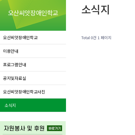
소식지
오산씨앗장애인학교
오산씨앗장애인학교
Total 0건
1 페이지
이용안내
프로그램안내
공지및자료실
오산씨앗장애인학교사진
소식지