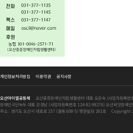
개인정보처리방침
이용약관
공지사항
오산아이엘공동체
오산중증장애인자립생활센터 대표 오은숙 (사업자등록번호 124
장애인극단녹두 대표 강경남 (사업자등록번호 124-82-98276) 오산씨앗장애인학
주소 : 경기도 오산시 대호로 157 (궐동 608-5) 명문빌딩 201호
Copyright