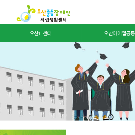
오산IL센터
오산아이엘공동