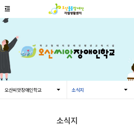
오산씨앗장애인학교
소식지
소식지