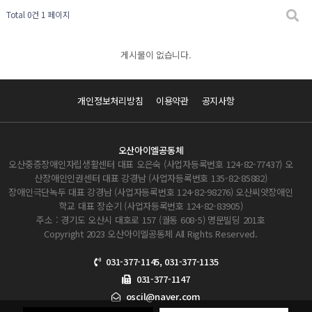
Total 0건
1 페이지
게시물이 없습니다.
개인정보처리방침
이용약관
공지사항
오산아이엘공동체
오산중증장애인자립생활센터 대표 오은숙 (사업자등록번호 124-82-77437) 오
산장애인인권센터 대표 강경남 (사업자등록번호 135-82-85882)
장애인극단녹두 대표 강경남 (사업자등록번호 124-82-98276) 오산씨앗장애인
학교 대표 장순기 (사업자등록번호 124-82-83905)
주소 : 경기도 오산시 대호로 157 (궐동 608-5) 명문빌딩 201호
Copyright 2023 오산아이엘공동체 All Rights Reserved.
031-377-1145, 031-377-1135
031-377-1147
oscil@naver.com