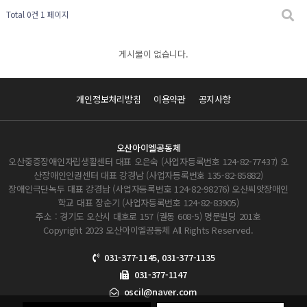
Total 0건
1 페이지
게시물이 없습니다.
개인정보처리방침
이용약관
공지사항
오산아이엘공동체
오산중증장애인자립생활센터 대표 오은숙 (사업자등록번호 124-82-77437) 오
산장애인인권센터 대표 강경남 (사업자등록번호 135-82-85882)
장애인극단녹두 대표 강경남 (사업자등록번호 124-82-98276) 오산씨앗장애인
학교 대표 장순기 (사업자등록번호 124-82-83905)
주소 : 경기도 오산시 대호로 157 (궐동 608-5) 명문빌딩 201호
Copyright 2023 오산아이엘공동체 All Rights Reserved.
031-377-1145, 031-377-1135
031-377-1147
oscil@naver.com