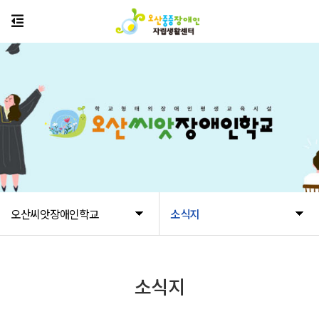
오산씨앗장애인학교
소식지
소식지