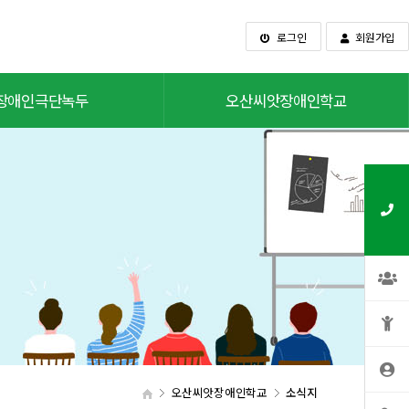
로그인
회원가입
장애인극단녹두
오산씨앗장애인학교
오산씨앗장애인학교
소식지