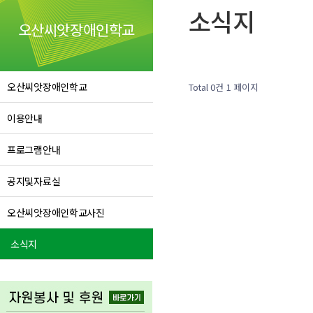
소식지
오산씨앗장애인학교
오산씨앗장애인학교
Total 0건
1 페이지
이용안내
프로그램안내
공지및자료실
오산씨앗장애인학교사진
소식지