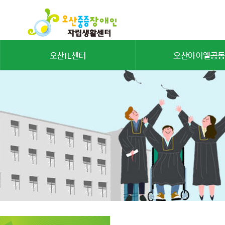
오산IL센터
오산아이엘공동