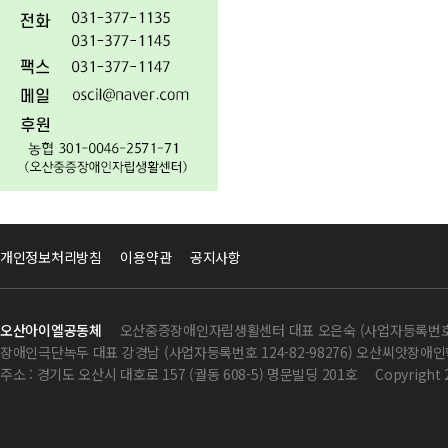
개인정보처리방침
이용약관
공지사항
오산아이엘공동체
오산중증장애인자립생활센터 대표 오은숙 (사업자등록번호 124
장애인극단녹두 대표 강경남 (사업자등록번호 124-82-98276) 오산씨앗장애인학
주소 : 경기도 오산시 대호로 157 (궐동 608-5) 명문빌딩 201호
Copyright