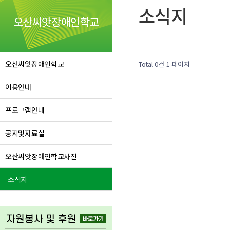
소식지
오산씨앗장애인학교
오산씨앗장애인학교
Total 0건
1 페이지
이용안내
프로그램안내
공지및자료실
오산씨앗장애인학교사진
소식지