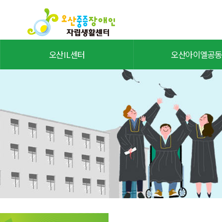
오산IL센터
오산아이엘공동