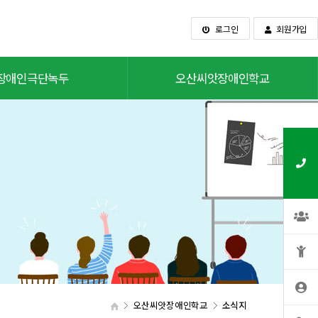
로그인
회원가입
장애인극단녹두
오산씨앗장애인학교
오산씨앗장애인학교
소식지