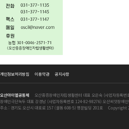
개인정보처리방침
이용약관
공지사항
오산아이엘공동체
오산중증장애인자립생활센터 대표 오은숙 (사업자등록번호 124
장애인극단녹두 대표 강경남 (사업자등록번호 124-82-98276) 오산씨앗장애인학
주소 : 경기도 오산시 대호로 157 (궐동 608-5) 명문빌딩 201호
Copyright